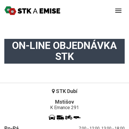
Togg
navig
ON-LINE OBJEDNÁVKA
STK
STK Dubí
Mstišov
K Emance 291
Po-Pá
7:00 - 12:00, 13:00 - 18:00