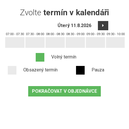
Zvolte
termín v kalendáři
Úterý 11.8.2026
07:00 - 07:30
07:30 - 08:00
08:00 - 08:30
08:30 - 09:00
09:00 - 09:30
09:30 - 10:00
1
Volný termín
Obsazený termín
Pauza
POKRAČOVAT V OBJEDNÁVCE