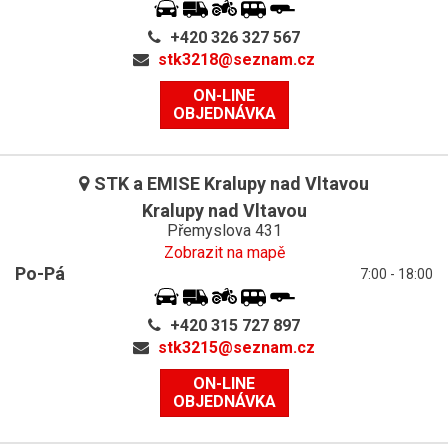
+420 326 327 567
stk3218@
seznam.cz
ON-LINE
OBJEDNÁVKA
STK a EMISE Kralupy nad Vltavou
Kralupy nad Vltavou
Přemyslova 431
Zobrazit na mapě
Po-Pá
7:00 - 18:00
+420 315 727 897
stk3215@
seznam.cz
ON-LINE
OBJEDNÁVKA