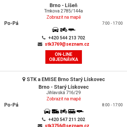
Brno - Líšeň
Trnkova 2785/144a
Zobrazit na mapě
Po-Pá
7:00 - 17:00
+420 544 213 702
stk3769@
seznam.cz
ON-LINE
OBJEDNÁVKA
STK a EMISE Brno Starý Lískovec
Brno - Starý Lískovec
Jihlavská 716/29
Zobrazit na mapě
Po-Pá
8:00 - 17:00
+420 547 211 202
stk3756@
seznam.cz