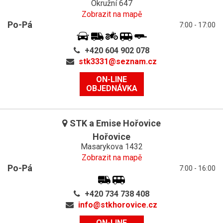
Okružní 647
Zobrazit na mapě
Po-Pá
7:00 - 17:00
+420 604 902 078
stk3331@
seznam.cz
ON-LINE
OBJEDNÁVKA
STK a Emise Hořovice
Hořovice
Masarykova 1432
Zobrazit na mapě
Po-Pá
7:00 - 16:00
+420 734 738 408
info@
stkhorovice.cz
ON-LINE