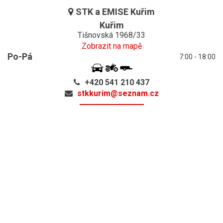
STK a EMISE Kuřim
Kuřim
Tišnovská 1968/33
Zobrazit na mapě
Po-Pá
7:00 - 18:00
+420 541 210 437
stkkurim@
seznam.cz
ON-LINE
OBJEDNÁVKA
STK a EMISE Líbeznice
Líbeznice
Mělnická 1060
Zobrazit na mapě
Po-Pá
7:00 - 18:00