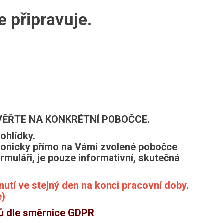
 připravuje.
VĚŘTE NA KONKRÉTNÍ POBOČCE.
ohlídky.
efonicky přímo na Vámi zvolené pobočce
rmuláři, je pouze informativní, skutečná
tí ve stejný den na konci pracovní doby.
e)
jů dle směrnice GDPR