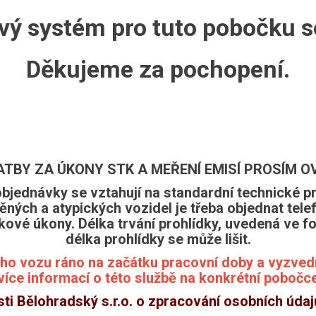
ý systém pro tuto pobočku se
Děkujeme za pochopení.
BY ZA ÚKONY STK A MEŘENÍ EMISÍ PROSÍM O
objednávky se vztahují na standardní technické pr
ěných a atypických vozidel je třeba objednat tel
ové úkony. Délka trvání prohlídky, uvedená ve fo
délka prohlídky se může lišit.
ho vozu ráno na začátku pracovní doby a vyzvednu
více informací o této službě na konkrétní pobočc
sti Bělohradský s.r.o. o zpracování osobních úda