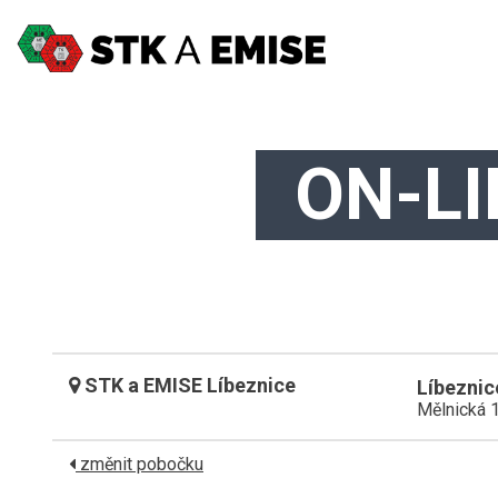
ON-L
STK a EMISE Líbeznice
Líbeznic
Mělnická 
změnit pobočku