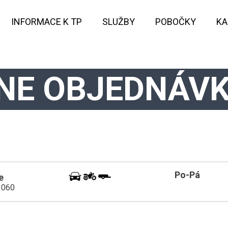
INFORMACE K TP
SLUŽBY
POBOČKY
KA
INE OBJEDNÁVK
Po-Pá
e
1060