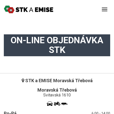
Togg
navig
ON-LINE OBJEDNÁVKA
STK
STK a EMISE Moravská Třebová
Moravská Třebová
Svitavská 1610
Po-Pá
6:00 - 14:00