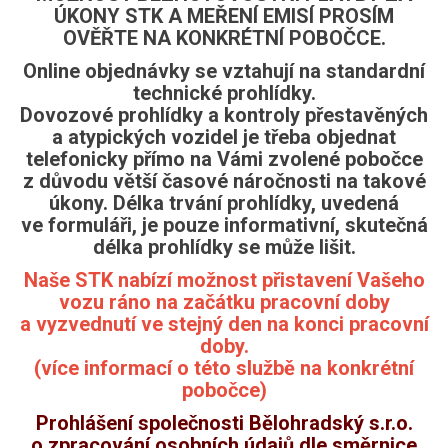
ÚKONY STK A MEŘENÍ EMISÍ PROSÍM
OVĚŘTE NA KONKRÉTNÍ POBOČCE.
Online objednávky se vztahují na standardní
technické prohlídky.
Dovozové prohlídky a kontroly přestavěných
a atypických vozidel je třeba objednat
telefonicky přímo na Vámi zvolené pobočce
z důvodu větší časové náročnosti na takové
úkony. Délka trvání prohlídky, uvedená
ve formuláři, je pouze informativní, skutečná
délka prohlídky se může lišit.
Naše STK nabízí možnost přistavení Vašeho
vozu ráno na začátku pracovní doby
a vyzvednutí ve stejný den na konci pracovní
doby.
(více informací o této službě na konkrétní
pobočce)
Prohlášení společnosti Bělohradský s.r.o.
o zpracování osobních údajů dle směrnice