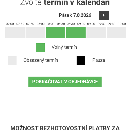
Zvolte
termín v kalendáři
Pátek 7.8.2026
07:00 - 07:30
07:30 - 08:00
08:00 - 08:30
08:30 - 09:00
09:00 - 09:30
09:30 - 10:00
1
Volný termín
Obsazený termín
Pauza
POKRAČOVAT V OBJEDNÁVCE
MOŽNOST BEZHOTOVOSTNÍ PLATBY ZA